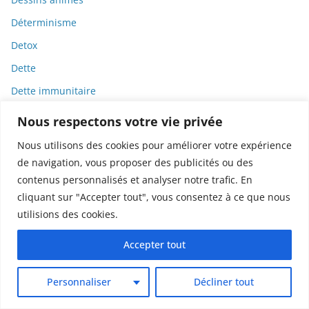
Déterminisme
Detox
Dette
Dette immunitaire
Deux-roues
Nous respectons votre vie privée
DGCCRF
Nous utilisons des cookies pour améliorer votre expérience
Diabète
de navigation, vous proposer des publicités ou des
contenus personnalisés et analyser notre trafic. En
Diagnostic
cliquant sur "Accepter tout", vous consentez à ce que nous
Didier Raoult
utilisions des cookies.
Diététique
Accepter tout
Diffamation
Dignité
Personnaliser
Décliner tout
Diplomatie