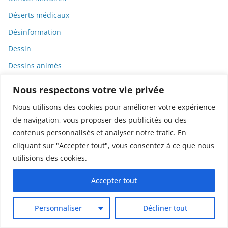
Déserts médicaux
Désinformation
Dessin
Dessins animés
Déterminisme
Nous respectons votre vie privée
Detox
Nous utilisons des cookies pour améliorer votre expérience
Dette
de navigation, vous proposer des publicités ou des
contenus personnalisés et analyser notre trafic. En
Dette immunitaire
cliquant sur "Accepter tout", vous consentez à ce que nous
Deux-roues
utilisions des cookies.
DGCCRF
Accepter tout
Diabète
Diagnostic
Personnaliser
Décliner tout
Didier Raoult