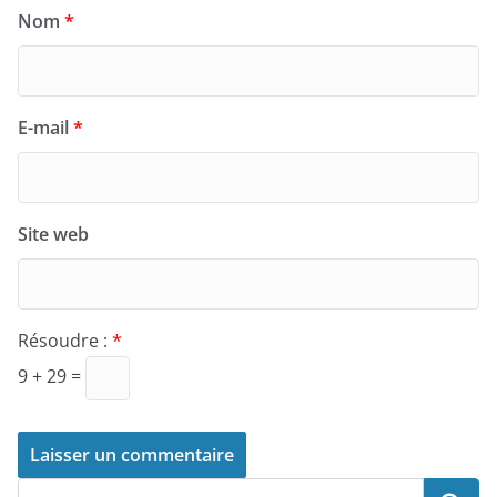
Nom
*
E-mail
*
Site web
Résoudre :
*
9 + 29 =