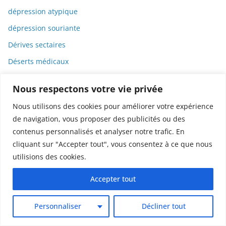
dépression atypique
dépression souriante
Dérives sectaires
Déserts médicaux
Désinformation
Nous respectons votre vie privée
Dessin
Nous utilisons des cookies pour améliorer votre expérience
Dessins animés
de navigation, vous proposer des publicités ou des
Déterminisme
contenus personnalisés et analyser notre trafic. En
cliquant sur "Accepter tout", vous consentez à ce que nous
Detox
utilisions des cookies.
Dette
Dette immunitaire
Accepter tout
Deux-roues
Personnaliser
Décliner tout
DGCCRF