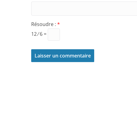
Résoudre :
*
12 ⁄ 6 =