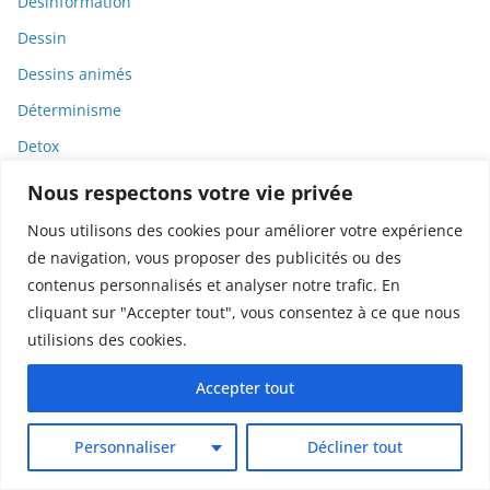
Désinformation
Dessin
Dessins animés
Déterminisme
Detox
Dette
Nous respectons votre vie privée
Dette immunitaire
Nous utilisons des cookies pour améliorer votre expérience
Deux-roues
de navigation, vous proposer des publicités ou des
contenus personnalisés et analyser notre trafic. En
DGCCRF
cliquant sur "Accepter tout", vous consentez à ce que nous
Diabète
utilisions des cookies.
Diagnostic
Accepter tout
Didier Raoult
Diététique
Personnaliser
Décliner tout
Diffamation