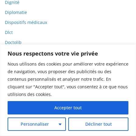
Dignité
Diplomatie
Dispositifs médicaux
Dlct
Doctolib
Documentaire
Nous respectons votre vie privée
DODGE
Nous utilisons des cookies pour améliorer votre expérience
de navigation, vous proposer des publicités ou des
Donald Trump
contenus personnalisés et analyser notre trafic. En
Dons
cliquant sur "Accepter tout", vous consentez à ce que nous
Doxxing
utilisions des cookies.
Droit
Accepter tout
Droit de la consommation
Droit de la presse
Personnaliser
Décliner tout
Droit de la santé