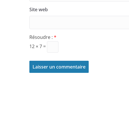
Site web
Résoudre :
*
12 × 7 =