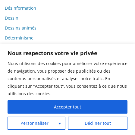
Désinformation
Dessin
Dessins animés
Déterminisme
Detox
Nous respectons votre vie privée
Dette
Nous utilisons des cookies pour améliorer votre expérience
Dette immunitaire
de navigation, vous proposer des publicités ou des
Deux-roues
contenus personnalisés et analyser notre trafic. En
cliquant sur "Accepter tout", vous consentez à ce que nous
DGCCRF
utilisions des cookies.
Diabète
Accepter tout
Diagnostic
Didier Raoult
Personnaliser
Décliner tout
Diététique