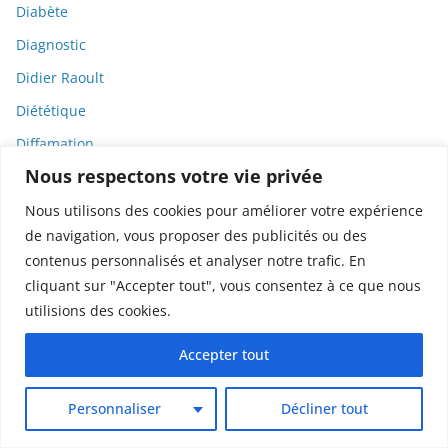
Diabète
Diagnostic
Didier Raoult
Diététique
Diffamation
Nous respectons votre vie privée
Dignité
Diplomatie
Nous utilisons des cookies pour améliorer votre expérience
de navigation, vous proposer des publicités ou des
Dispositifs médicaux
contenus personnalisés et analyser notre trafic. En
Dlct
cliquant sur "Accepter tout", vous consentez à ce que nous
Doctolib
utilisions des cookies.
Documentaire
Accepter tout
DODGE
Donald Trump
Personnaliser
Décliner tout
Dons