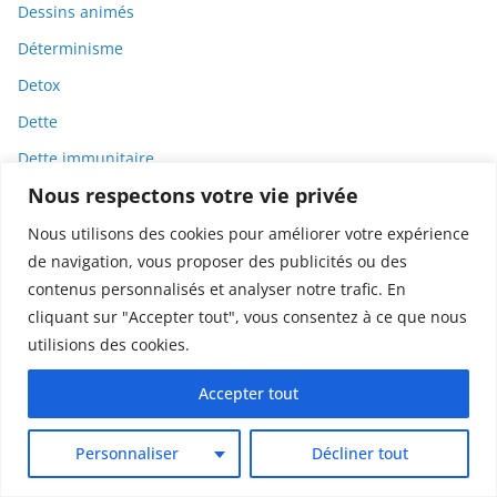
Dessins animés
Déterminisme
Detox
Dette
Dette immunitaire
Nous respectons votre vie privée
Deux-roues
DGCCRF
Nous utilisons des cookies pour améliorer votre expérience
de navigation, vous proposer des publicités ou des
Diabète
contenus personnalisés et analyser notre trafic. En
Diagnostic
cliquant sur "Accepter tout", vous consentez à ce que nous
Didier Raoult
utilisions des cookies.
Diététique
Accepter tout
Diffamation
Dignité
Personnaliser
Décliner tout
Diplomatie