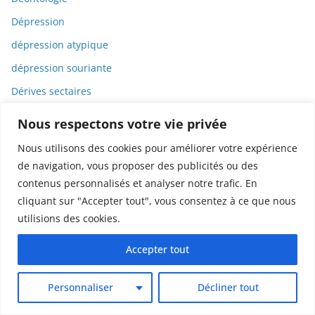
Dépression
dépression atypique
dépression souriante
Dérives sectaires
Déserts médicaux
Nous respectons votre vie privée
Désinformation
Nous utilisons des cookies pour améliorer votre expérience
Dessin
de navigation, vous proposer des publicités ou des
contenus personnalisés et analyser notre trafic. En
Dessins animés
cliquant sur "Accepter tout", vous consentez à ce que nous
Déterminisme
utilisions des cookies.
Detox
Accepter tout
Dette
Dette immunitaire
Personnaliser
Décliner tout
Deux-roues