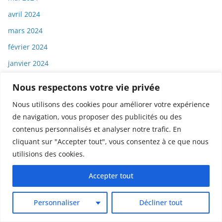
avril 2024
mars 2024
février 2024
janvier 2024
décembre 2023
Nous respectons votre vie privée
novembre 2023
Nous utilisons des cookies pour améliorer votre expérience
octobre 2023
de navigation, vous proposer des publicités ou des
septembre 2023
contenus personnalisés et analyser notre trafic. En
cliquant sur "Accepter tout", vous consentez à ce que nous
août 2023
utilisions des cookies.
juillet 2023
Accepter tout
juin 2023
mai 2023
Personnaliser
Décliner tout
avril 2023