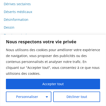
Dérives sectaires
Déserts médicaux
Désinformation
Dessin
Dessins animés
Nous respectons votre vie privée
Déterminisme
Nous utilisons des cookies pour améliorer votre expérience
Detox
de navigation, vous proposer des publicités ou des
Dette
contenus personnalisés et analyser notre trafic. En
Dette immunitaire
cliquant sur "Accepter tout", vous consentez à ce que nous
utilisions des cookies.
Deux-roues
DGCCRF
Accepter tout
Diabète
Personnaliser
Décliner tout
Diagnostic
Didier Raoult