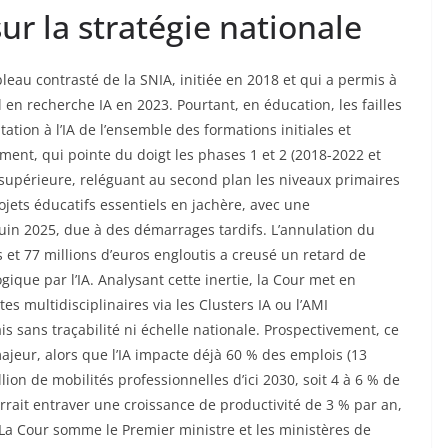
ur la stratégie nationale
leau contrasté de la SNIA, initiée en 2018 et qui a permis à
 en recherche IA en 2023. Pourtant, en éducation, les failles
ation à l’IA de l’ensemble des formations initiales et
ument, qui pointe du doigt les phases 1 et 2 (2018-2022 et
supérieure, reléguant au second plan les niveaux primaires
rojets éducatifs essentiels en jachère, avec une
uin 2025, due à des démarrages tardifs. L’annulation du
et 77 millions d’euros engloutis a creusé un retard de
que par l’IA. Analysant cette inertie, la Cour met en
es multidisciplinaires via les Clusters IA ou l’AMI
s sans traçabilité ni échelle nationale. Prospectivement, ce
ajeur, alors que l’IA impacte déjà 60 % des emplois (13
llion de mobilités professionnelles d’ici 2030, soit 4 à 6 % de
urrait entraver une croissance de productivité de 3 % par an,
 La Cour somme le Premier ministre et les ministères de