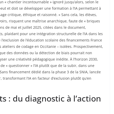
un « chantier incontournable » ignoré jusqu’alors, selon le
ù peut et doit se développer une formation à l’IA permettant à
sage critique, éthique et raisonné. » Sans cela, les élèves,
oirs, risquent une maîtrise anarchique, faute de « briques
ns de mai et juillet 2025, citées dans le document,
s, plaidant pour une intégration structurelle de l’IA dans les
e l’exclusion de l’éducation scolaire des financements France
s ateliers de codage en Occitanie – isolées. Prospectivement,
ique des données ou la détection de biais pourrait non
yser une créativité pédagogique inédite. À l’horizon 2030,
 de « questionner » l’IA plutôt que de la subir, dans une
Sans financement dédié dans la phase 3 de la SNIA, lancée
r, transformant l’IA en facteur d’exclusion plutôt qu’en
 : du diagnostic à l’action