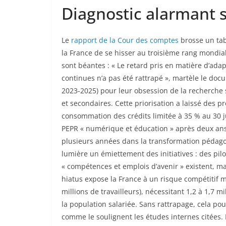
Diagnostic alarmant s
Le
rapport de la Cour des comptes
brosse un tab
la France de se hisser au troisième rang mondial
sont béantes : « Le retard pris en matière d’adapt
continues n’a pas été rattrapé », martèle le doc
2023-2025) pour leur obsession de la recherche 
et secondaires. Cette priorisation a laissé des p
consommation des crédits limitée à 35 % au 30 j
PEPR « numérique et éducation » après deux ans 
plusieurs années dans la transformation pédagogi
lumière un émiettement des initiatives : des pilot
« compétences et emplois d’avenir » existent, mai
hiatus expose la France à un risque compétitif m
millions de travailleurs), nécessitant 1,2 à 1,7 mi
la population salariée. Sans rattrapage, cela po
comme le soulignent les études internes citées.