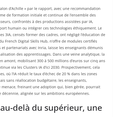
talon d’Achille » par le rapport, avec une recommandation
me de formation initiale et continue de l’ensemble des
sseurs, confrontés à des productions assistées par IA,
pport humain ou intégrer ces technologies éthiquement. Le
des 3IA, censés former des cadres, ont négligé l’éducation de
u French Digital Skills Hub, n’offre de modules certifiés
 et partenariats avec Inria, laisse les enseignants démunis
nalisation des apprentissages. Dans une veine analytique, la
n amont, mobilisant 300 à 500 millions d’euros sur cinq ans
inue via les Clusters IA d’ici 2030. Prospectivement, cela
, où l’IA réduit le taux d’échec de 20 % dans les zones
ais sans réallocation budgétaire, les enseignants,
 menace, freinant une adoption qui, bien gérée, pourrait
ne décennie, alignée sur les ambitions européennes.
: au-delà du supérieur, une