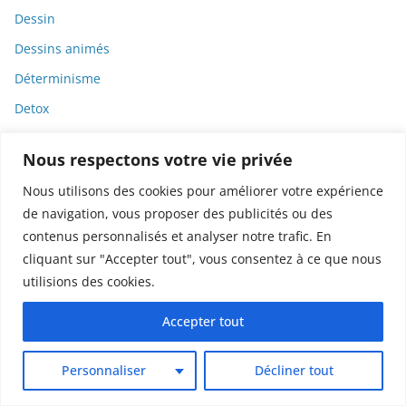
Dessin
Dessins animés
Déterminisme
Detox
Dette
Nous respectons votre vie privée
Dette immunitaire
Nous utilisons des cookies pour améliorer votre expérience
Deux-roues
de navigation, vous proposer des publicités ou des
DGCCRF
contenus personnalisés et analyser notre trafic. En
Diabète
cliquant sur "Accepter tout", vous consentez à ce que nous
utilisions des cookies.
Diagnostic
Didier Raoult
Accepter tout
Diététique
Personnaliser
Décliner tout
Diffamation