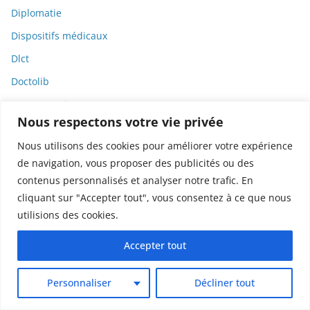
Diplomatie
Dispositifs médicaux
Dlct
Doctolib
Documentaire
Nous respectons votre vie privée
DODGE
Nous utilisons des cookies pour améliorer votre expérience
Donald Trump
de navigation, vous proposer des publicités ou des
Dons
contenus personnalisés et analyser notre trafic. En
Doxxing
cliquant sur "Accepter tout", vous consentez à ce que nous
utilisions des cookies.
Droit
Droit de la consommation
Accepter tout
Droit de la presse
Personnaliser
Décliner tout
Droit de la santé
Droit du travail