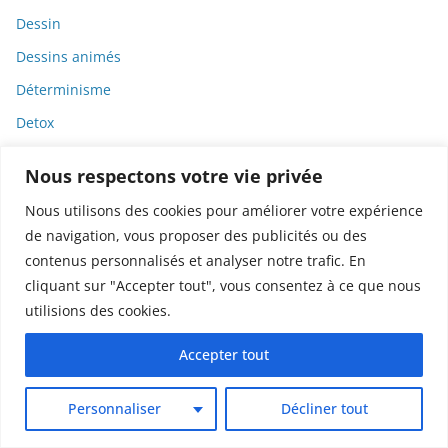
Dessin
Dessins animés
Déterminisme
Detox
Dette
Nous respectons votre vie privée
Dette immunitaire
Nous utilisons des cookies pour améliorer votre expérience
Deux-roues
de navigation, vous proposer des publicités ou des
DGCCRF
contenus personnalisés et analyser notre trafic. En
cliquant sur "Accepter tout", vous consentez à ce que nous
Diabète
utilisions des cookies.
Diagnostic
Didier Raoult
Accepter tout
Diététique
Personnaliser
Décliner tout
Diffamation