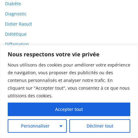
Diabète
Diagnostic
Didier Raoult
Diététique
Diffamation
Nous respectons votre vie privée
Dignité
Diplomatie
Nous utilisons des cookies pour améliorer votre expérience
de navigation, vous proposer des publicités ou des
Dispositifs médicaux
contenus personnalisés et analyser notre trafic. En
Dlct
cliquant sur "Accepter tout", vous consentez à ce que nous
Doctolib
utilisions des cookies.
Documentaire
Accepter tout
DODGE
Donald Trump
Personnaliser
Décliner tout
Dons