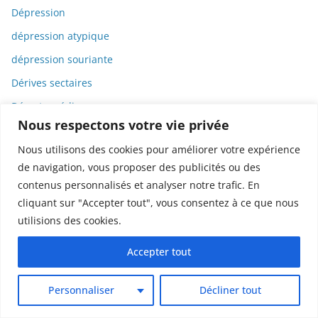
Dépression
dépression atypique
dépression souriante
Dérives sectaires
Déserts médicaux
Nous respectons votre vie privée
Désinformation
Nous utilisons des cookies pour améliorer votre expérience
Dessin
de navigation, vous proposer des publicités ou des
Dessins animés
contenus personnalisés et analyser notre trafic. En
Déterminisme
cliquant sur "Accepter tout", vous consentez à ce que nous
utilisions des cookies.
Detox
Dette
Accepter tout
Dette immunitaire
Personnaliser
Décliner tout
Deux-roues
DGCCRF