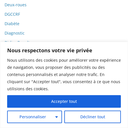
Deux-roues
DGCCRF
Diabète
Diagnostic
Didier Raoult
Nous respectons votre vie privée
Diététique
Nous utilisons des cookies pour améliorer votre expérience
Diffamation
de navigation, vous proposer des publicités ou des
Dignité
contenus personnalisés et analyser notre trafic. En
Diplomatie
cliquant sur "Accepter tout", vous consentez à ce que nous
utilisions des cookies.
Dispositifs médicaux
Dlct
Accepter tout
Doctolib
Personnaliser
Décliner tout
Documentaire
DODGE