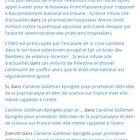
Cinq journalistes de France Télévisions mis en retrait après
appel à voter pour le Nouveau Front Populaire pour s'opposer
à Rassemblement National via tribune - Science infuse site
d'actualités
dans
Le pharmacien hospitalier Amine Umlil,
militant contre la politique vaccinale anti-Covid révoqué par
l’autorité administrative des praticiens hospitaliers
L'OMS est préoccupée par l'escalade de la crise sanitaire
dans le territoire palestinien occupé et fait un bilan des
flambées de violence récentes - Science infuse site
d'actualités
dans
Les enfants de Palestine et d’Israël
continuent de souffrir alors que le droit international est
régulièrement ignoré
SL
dans
Caroline Goldman épinglée pour promotion débridée
de la psychanalyse et déni de science sur France Inter elle-
même rappelée à l’ordre
Caroline Goldman épinglée pour pr...
dans
Caroline Goldman
épinglée pour promotion débridée de la psychanalyse et déni
de science sur France Inter elle-même rappelée à l’ordre
Zoenith
dans
Caroline Goldman épinglée pour promotion
débridée de la psychanalyse et déni de science sur France