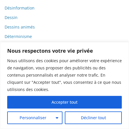
Désinformation
Dessin
Dessins animés
Déterminisme
Detox
Nous respectons votre vie privée
Dette
Nous utilisons des cookies pour améliorer votre expérience
Dette immunitaire
de navigation, vous proposer des publicités ou des
Deux-roues
contenus personnalisés et analyser notre trafic. En
cliquant sur "Accepter tout", vous consentez à ce que nous
DGCCRF
utilisions des cookies.
Diabète
Accepter tout
Diagnostic
Didier Raoult
Personnaliser
Décliner tout
Diététique