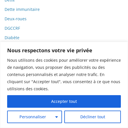
Dette immunitaire
Deux-roues
DGCCRF
Diabète
Diagnostic
Nous respectons votre vie privée
Didier Raoult
Nous utilisons des cookies pour améliorer votre expérience
Diététique
de navigation, vous proposer des publicités ou des
contenus personnalisés et analyser notre trafic. En
Diffamation
cliquant sur "Accepter tout", vous consentez à ce que nous
Dignité
utilisions des cookies.
Diplomatie
Accepter tout
Dispositifs médicaux
Dlct
Personnaliser
Décliner tout
Doctolib