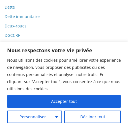
Dette
Dette immunitaire
Deux-roues
DGCCRF
Diabète
Nous respectons votre vie privée
Diagnostic
Nous utilisons des cookies pour améliorer votre expérience
Didier Raoult
de navigation, vous proposer des publicités ou des
Diététique
contenus personnalisés et analyser notre trafic. En
cliquant sur "Accepter tout", vous consentez à ce que nous
Diffamation
utilisions des cookies.
Dignité
Accepter tout
Diplomatie
Dispositifs médicaux
Personnaliser
Décliner tout
Dlct