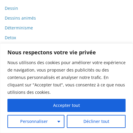
Dessin
Dessins animés
Déterminisme
Detox
Dette
Nous respectons votre vie privée
Dette immunitaire
Nous utilisons des cookies pour améliorer votre expérience
Deux-roues
de navigation, vous proposer des publicités ou des
DGCCRF
contenus personnalisés et analyser notre trafic. En
cliquant sur "Accepter tout", vous consentez à ce que nous
Diabète
utilisions des cookies.
Diagnostic
Accepter tout
Didier Raoult
Diététique
Personnaliser
Décliner tout
Diffamation