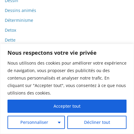
Dessin
Dessins animés
Déterminisme
Detox
Dette
Dette immunitaire
Nous respectons votre vie privée
Deux-roues
Nous utilisons des cookies pour améliorer votre expérience
DGCCRF
de navigation, vous proposer des publicités ou des
contenus personnalisés et analyser notre trafic. En
Diabète
cliquant sur "Accepter tout", vous consentez à ce que nous
Diagnostic
utilisions des cookies.
Didier Raoult
Accepter tout
Diététique
Diffamation
Personnaliser
Décliner tout
Dignité