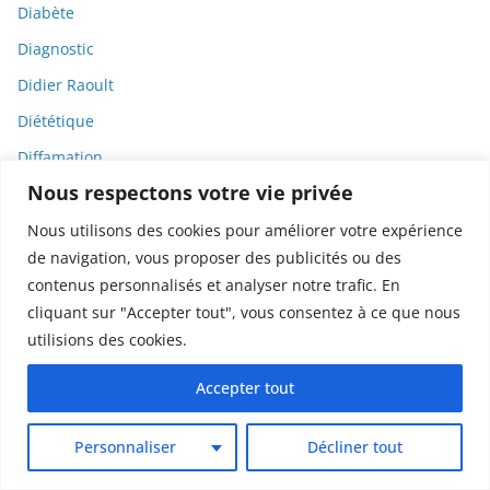
Diabète
Diagnostic
Didier Raoult
Diététique
Diffamation
Nous respectons votre vie privée
Dignité
Diplomatie
Nous utilisons des cookies pour améliorer votre expérience
de navigation, vous proposer des publicités ou des
Dispositifs médicaux
contenus personnalisés et analyser notre trafic. En
Dlct
cliquant sur "Accepter tout", vous consentez à ce que nous
Doctolib
utilisions des cookies.
Documentaire
Accepter tout
DODGE
Donald Trump
Personnaliser
Décliner tout
Dons