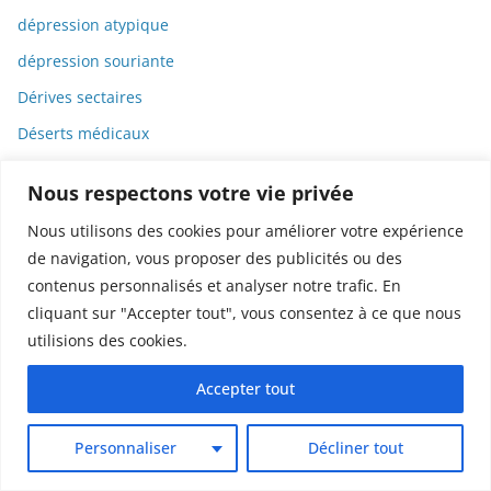
dépression atypique
dépression souriante
Dérives sectaires
Déserts médicaux
Désinformation
Nous respectons votre vie privée
Dessin
Nous utilisons des cookies pour améliorer votre expérience
Dessins animés
de navigation, vous proposer des publicités ou des
Déterminisme
contenus personnalisés et analyser notre trafic. En
cliquant sur "Accepter tout", vous consentez à ce que nous
Detox
utilisions des cookies.
Dette
Dette immunitaire
Accepter tout
Deux-roues
Personnaliser
Décliner tout
DGCCRF