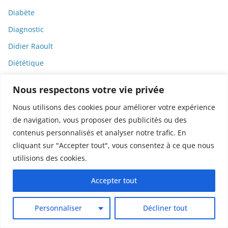
Diabète
Diagnostic
Didier Raoult
Diététique
Diffamation
Nous respectons votre vie privée
Dignité
Nous utilisons des cookies pour améliorer votre expérience
Diplomatie
de navigation, vous proposer des publicités ou des
Dispositifs médicaux
contenus personnalisés et analyser notre trafic. En
cliquant sur "Accepter tout", vous consentez à ce que nous
Dlct
utilisions des cookies.
Doctolib
Accepter tout
Documentaire
DODGE
Personnaliser
Décliner tout
Donald Trump