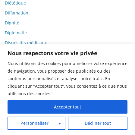
Diététique
Diffamation
Dignité
Diplomatie
Dispositifs médicaux
Nous respectons votre vie privée
Dlct
Doctolib
Nous utilisons des cookies pour améliorer votre expérience
de navigation, vous proposer des publicités ou des
Documentaire
contenus personnalisés et analyser notre trafic. En
DODGE
cliquant sur "Accepter tout", vous consentez à ce que nous
Donald Trump
utilisions des cookies.
Dons
Accepter tout
Doxxing
Droit
Personnaliser
Décliner tout
Droit de la consommation