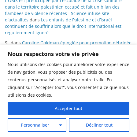
L'OMS est préoccupée par l'escalade de la crise sanitaire
dans le territoire palestinien occupé et fait un bilan des
flambées de violence récentes - Science infuse site
d'actualités
dans
Les enfants de Palestine et d’Israël
continuent de souffrir alors que le droit international est
régulièrement ignoré
SL
dans
Caroline Goldman épinglée pour promotion débridée
de la psychanalyse et déni de science sur France Inter elle-
Nous respectons votre vie privée
même rappelée à l’ordre
Nous utilisons des cookies pour améliorer votre expérience
Caroline Goldman épinglée pour pr...
dans
Caroline Goldman
de navigation, vous proposer des publicités ou des
épinglée pour promotion débridée de la psychanalyse et déni
de science sur France Inter elle-même rappelée à l’ordre
contenus personnalisés et analyser notre trafic. En
cliquant sur "Accepter tout", vous consentez à ce que nous
Zoenith
dans
Caroline Goldman épinglée pour promotion
utilisions des cookies.
débridée de la psychanalyse et déni de science sur France
Inter elle-même rappelée à l’ordre
Accepter tout
Archives
Personnaliser
Décliner tout
août 2026