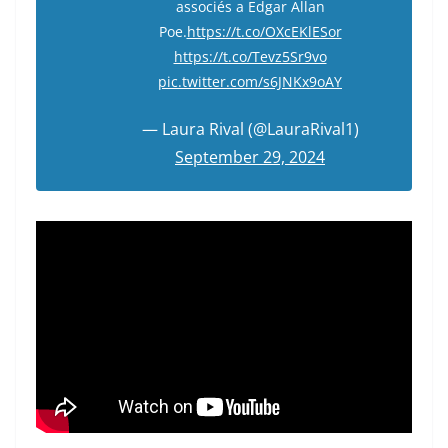
associés a Edgar Allan
Poe.
https://t.co/OXcEKlESor
https://t.co/Tevz5Sr9vo
pic.twitter.com/s6JNKx9oAY
— Laura Rival (@LauraRival1)
September 29, 2024