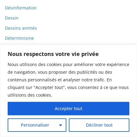
Désinformation
Dessin
Dessins animés
Déterminisme
Detox
Nous respectons votre vie privée
Dette
Nous utilisons des cookies pour améliorer votre expérience
Dette immunitaire
de navigation, vous proposer des publicités ou des
Deux-roues
contenus personnalisés et analyser notre trafic. En
cliquant sur "Accepter tout", vous consentez à ce que nous
DGCCRF
utilisions des cookies.
Diabète
Accepter tout
Diagnostic
Didier Raoult
Personnaliser
Décliner tout
Diététique