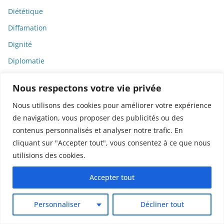
Diététique
Diffamation
Dignité
Diplomatie
Dispositifs médicaux
Nous respectons votre vie privée
Dlct
Nous utilisons des cookies pour améliorer votre expérience
Doctolib
de navigation, vous proposer des publicités ou des
Documentaire
contenus personnalisés et analyser notre trafic. En
cliquant sur "Accepter tout", vous consentez à ce que nous
DODGE
utilisions des cookies.
Donald Trump
Dons
Accepter tout
Doxxing
Personnaliser
Décliner tout
Droit