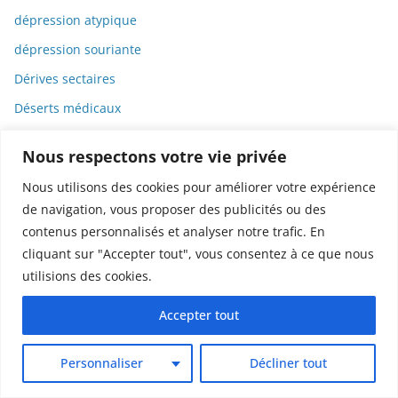
dépression atypique
dépression souriante
Dérives sectaires
Déserts médicaux
Désinformation
Nous respectons votre vie privée
Dessin
Nous utilisons des cookies pour améliorer votre expérience
Dessins animés
de navigation, vous proposer des publicités ou des
Déterminisme
contenus personnalisés et analyser notre trafic. En
cliquant sur "Accepter tout", vous consentez à ce que nous
Detox
utilisions des cookies.
Dette
Dette immunitaire
Accepter tout
Deux-roues
Personnaliser
Décliner tout
DGCCRF