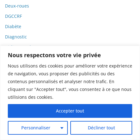
Deux-roues
DGCCRF
Diabète
Diagnostic
Didier Raoult
Nous respectons votre vie privée
Diététique
Nous utilisons des cookies pour améliorer votre expérience
Diffamation
de navigation, vous proposer des publicités ou des
Dignité
contenus personnalisés et analyser notre trafic. En
Diplomatie
cliquant sur "Accepter tout", vous consentez à ce que nous
utilisions des cookies.
Dispositifs médicaux
Dlct
Accepter tout
Doctolib
Personnaliser
Décliner tout
Documentaire
DODGE