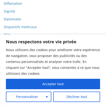
Diffamation
Dignité
Diplomatie
Dispositifs médicaux
Dlct
Nous respectons votre vie privée
Doctolib
Nous utilisons des cookies pour améliorer votre expérience
Documentaire
de navigation, vous proposer des publicités ou des
DODGE
contenus personnalisés et analyser notre trafic. En
Donald Trump
cliquant sur "Accepter tout", vous consentez à ce que nous
utilisions des cookies.
Dons
Doxxing
Accepter tout
Droit
Personnaliser
Décliner tout
Droit de la consommation
Droit de la presse