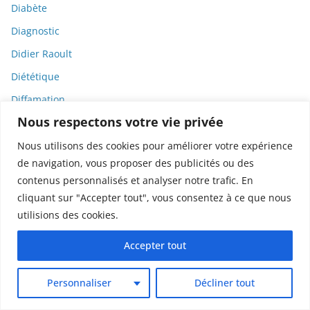
Diabète
Diagnostic
Didier Raoult
Diététique
Diffamation
Nous respectons votre vie privée
Dignité
Diplomatie
Nous utilisons des cookies pour améliorer votre expérience
de navigation, vous proposer des publicités ou des
Dispositifs médicaux
contenus personnalisés et analyser notre trafic. En
Dlct
cliquant sur "Accepter tout", vous consentez à ce que nous
Doctolib
utilisions des cookies.
Documentaire
Accepter tout
DODGE
Donald Trump
Personnaliser
Décliner tout
Dons