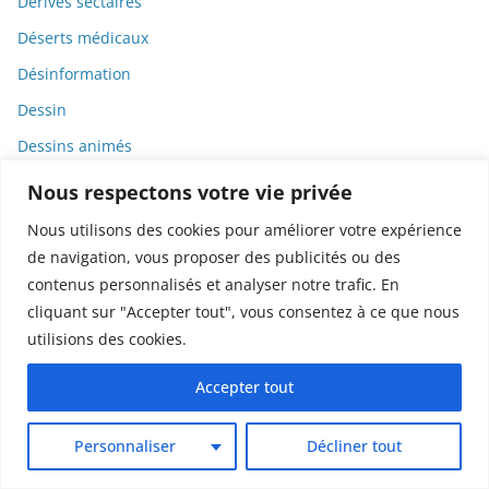
Dérives sectaires
Déserts médicaux
Désinformation
Dessin
Dessins animés
Déterminisme
Nous respectons votre vie privée
Detox
Nous utilisons des cookies pour améliorer votre expérience
Dette
de navigation, vous proposer des publicités ou des
contenus personnalisés et analyser notre trafic. En
Dette immunitaire
cliquant sur "Accepter tout", vous consentez à ce que nous
Deux-roues
utilisions des cookies.
DGCCRF
Accepter tout
Diabète
Diagnostic
Personnaliser
Décliner tout
Didier Raoult