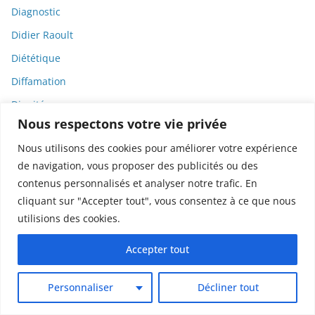
Diagnostic
Didier Raoult
Diététique
Diffamation
Dignité
Nous respectons votre vie privée
Diplomatie
Nous utilisons des cookies pour améliorer votre expérience
Dispositifs médicaux
de navigation, vous proposer des publicités ou des
Dlct
contenus personnalisés et analyser notre trafic. En
Doctolib
cliquant sur "Accepter tout", vous consentez à ce que nous
utilisions des cookies.
Documentaire
DODGE
Accepter tout
Donald Trump
Personnaliser
Décliner tout
Dons
Doxxing