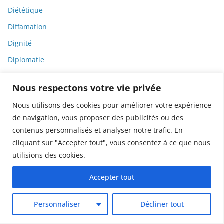
Diététique
Diffamation
Dignité
Diplomatie
Dispositifs médicaux
Nous respectons votre vie privée
Dlct
Nous utilisons des cookies pour améliorer votre expérience
Doctolib
de navigation, vous proposer des publicités ou des
Documentaire
contenus personnalisés et analyser notre trafic. En
DODGE
cliquant sur "Accepter tout", vous consentez à ce que nous
utilisions des cookies.
Donald Trump
Dons
Accepter tout
Doxxing
Personnaliser
Décliner tout
Droit