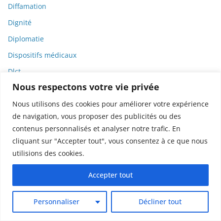
Diffamation
Dignité
Diplomatie
Dispositifs médicaux
Dlct
Nous respectons votre vie privée
Doctolib
Nous utilisons des cookies pour améliorer votre expérience
Documentaire
de navigation, vous proposer des publicités ou des
DODGE
contenus personnalisés et analyser notre trafic. En
Donald Trump
cliquant sur "Accepter tout", vous consentez à ce que nous
Dons
utilisions des cookies.
Doxxing
Accepter tout
Droit
Personnaliser
Décliner tout
Droit de la consommation
Droit de la presse