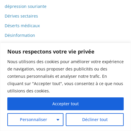
dépression souriante
Dérives sectaires
Déserts médicaux
Désinformation
Dessin
Nous respectons votre vie privée
Dessins animés
Nous utilisons des cookies pour améliorer votre expérience
Déterminisme
de navigation, vous proposer des publicités ou des
Detox
contenus personnalisés et analyser notre trafic. En
cliquant sur "Accepter tout", vous consentez à ce que nous
Dette
utilisions des cookies.
Dette immunitaire
Deux-roues
Accepter tout
DGCCRF
Personnaliser
Décliner tout
Diabète