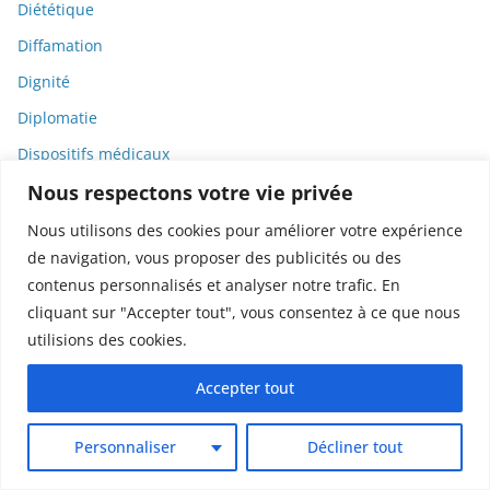
Diététique
Diffamation
Dignité
Diplomatie
Dispositifs médicaux
Nous respectons votre vie privée
Dlct
Doctolib
Nous utilisons des cookies pour améliorer votre expérience
de navigation, vous proposer des publicités ou des
Documentaire
contenus personnalisés et analyser notre trafic. En
DODGE
cliquant sur "Accepter tout", vous consentez à ce que nous
Donald Trump
utilisions des cookies.
Dons
Accepter tout
Doxxing
Droit
Personnaliser
Décliner tout
Droit de la consommation