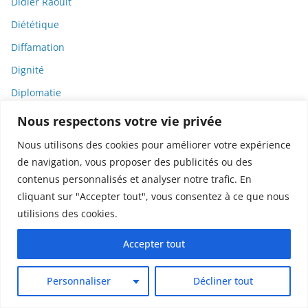
Didier Raoult
Diététique
Diffamation
Dignité
Diplomatie
Dispositifs médicaux
Nous respectons votre vie privée
Dlct
Nous utilisons des cookies pour améliorer votre expérience
Doctolib
de navigation, vous proposer des publicités ou des
contenus personnalisés et analyser notre trafic. En
Documentaire
cliquant sur "Accepter tout", vous consentez à ce que nous
DODGE
utilisions des cookies.
Donald Trump
Accepter tout
Dons
Doxxing
Personnaliser
Décliner tout
Droit