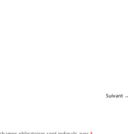
Suivant →
 champs obligatoires sont indiqués avec
*