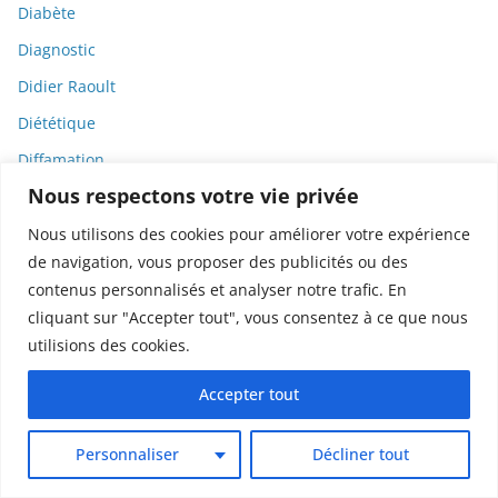
Diabète
Diagnostic
Didier Raoult
Diététique
Diffamation
Nous respectons votre vie privée
Dignité
Diplomatie
Nous utilisons des cookies pour améliorer votre expérience
de navigation, vous proposer des publicités ou des
Dispositifs médicaux
contenus personnalisés et analyser notre trafic. En
Dlct
cliquant sur "Accepter tout", vous consentez à ce que nous
Doctolib
utilisions des cookies.
Documentaire
Accepter tout
DODGE
Donald Trump
Personnaliser
Décliner tout
Dons