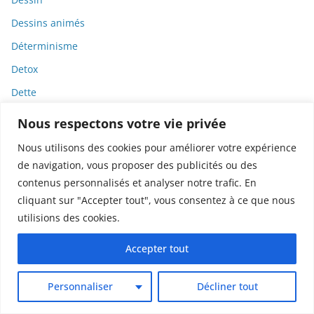
Dessins animés
Déterminisme
Detox
Dette
Dette immunitaire
Nous respectons votre vie privée
Deux-roues
Nous utilisons des cookies pour améliorer votre expérience
DGCCRF
de navigation, vous proposer des publicités ou des
contenus personnalisés et analyser notre trafic. En
Diabète
cliquant sur "Accepter tout", vous consentez à ce que nous
Diagnostic
utilisions des cookies.
Didier Raoult
Accepter tout
Diététique
Diffamation
Personnaliser
Décliner tout
Dignité