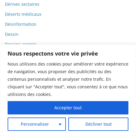
Dérives sectaires
Déserts médicaux
Désinformation
Dessin
Dessins animés
Nous respectons votre vie privée
Déterminisme
Nous utilisons des cookies pour améliorer votre expérience
Detox
de navigation, vous proposer des publicités ou des
Dette
contenus personnalisés et analyser notre trafic. En
Dette immunitaire
cliquant sur "Accepter tout", vous consentez à ce que nous
utilisions des cookies.
Deux-roues
DGCCRF
Accepter tout
Diabète
Personnaliser
Décliner tout
Diagnostic
Didier Raoult