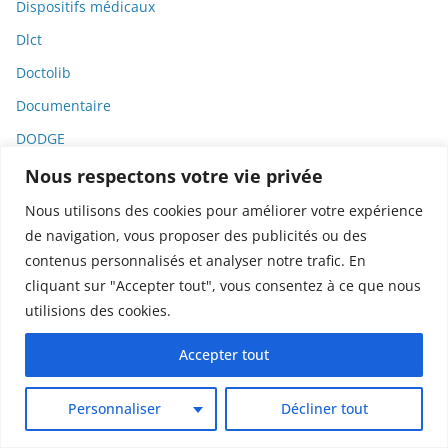
Dispositifs médicaux
Dlct
Doctolib
Documentaire
DODGE
Donald Trump
Nous respectons votre vie privée
Dons
Nous utilisons des cookies pour améliorer votre expérience
de navigation, vous proposer des publicités ou des
Doxxing
contenus personnalisés et analyser notre trafic. En
Droit
cliquant sur "Accepter tout", vous consentez à ce que nous
Droit de la consommation
utilisions des cookies.
Droit de la presse
Accepter tout
Droit de la santé
Droit du travail
Personnaliser
Décliner tout
Droit international