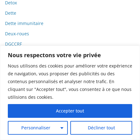
Detox
Dette
Dette immunitaire
Deux-roues
DGCCRF
Nous respectons votre vie privée
Diabète
Diagnostic
Nous utilisons des cookies pour améliorer votre expérience
de navigation, vous proposer des publicités ou des
Didier Raoult
contenus personnalisés et analyser notre trafic. En
Diététique
cliquant sur "Accepter tout", vous consentez à ce que nous
Diffamation
utilisions des cookies.
Dignité
Accepter tout
Diplomatie
Dispositifs médicaux
Personnaliser
Décliner tout
Dlct