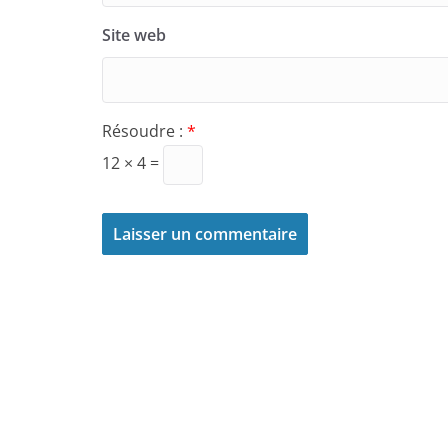
Site web
Résoudre :
*
12 × 4 =